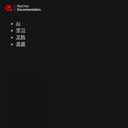
Skip to navigation
Skip to content
支
持
AI
学习
控制台
文档
（Console）
资源
开
发
人
员
开
始
试
用
联