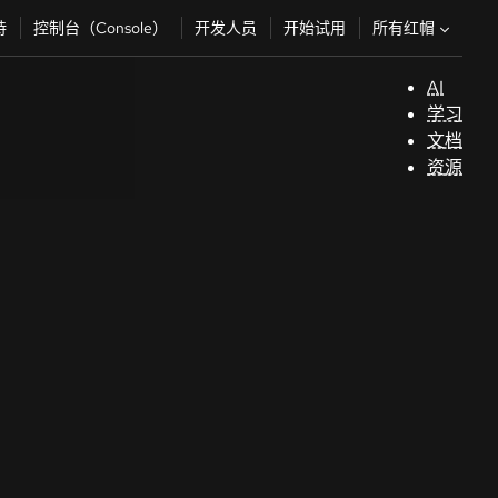
所有红帽
持
控制台（Console）
开发人员
开始试用
AI
支
学习
持
文档
资源
（
开
发
人
员
开
始
试
用