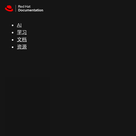
Skip to navigation
Skip to content
支
持
AI
学习
控制台
文档
（Console）
资源
开
发
人
员
开
始
试
用
联