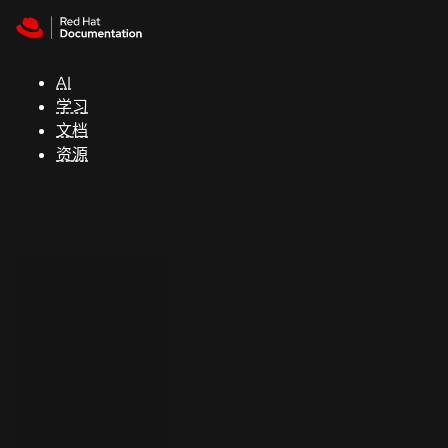
Skip to navigation
Skip to content
支
持
AI
学习
控制台
文档
（Console）
资源
开
发
人
员
开
始
试
用
联