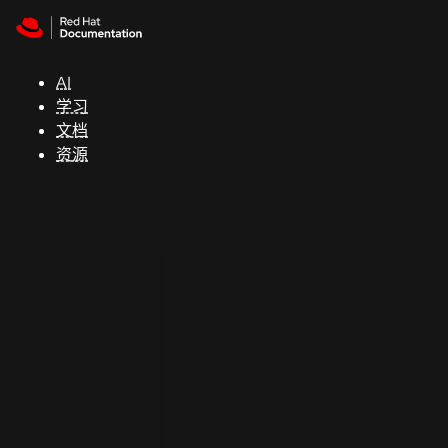
Skip to navigation
Skip to content
支
持
AI
学习
控制台
文档
（Console）
资源
开
发
人
员
开
始
试
用
联