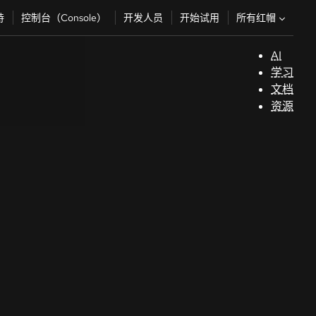
所有红帽
持
控制台（Console）
开发人员
开始试用
AI
支
学习
持
文档
资源
（
开
发
人
员
开
始
试
用