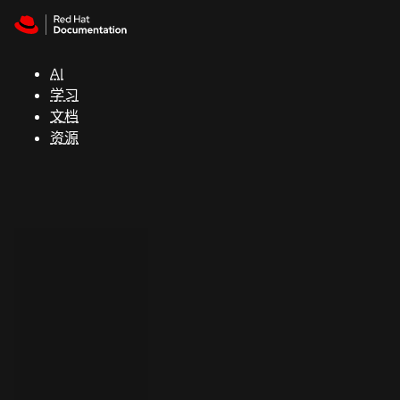
Skip to navigation
Skip to content
支
持
AI
学习
控制台
文档
（Console）
资源
开
发
人
员
开
始
试
用
联