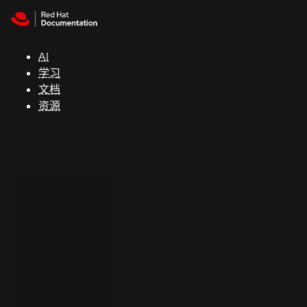
Skip to navigation
Skip to content
支
持
AI
学习
控制台
文档
（Console）
资源
开
发
人
员
开
始
试
用
联