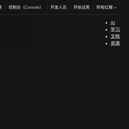
所有红帽
持
控制台（Console）
开发人员
开始试用
AI
支
学习
持
文档
资源
（
开
发
人
员
开
始
试
用