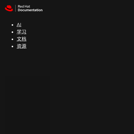
Skip to navigation
Skip to content
支
持
AI
学习
控制台
文档
（Console）
资源
开
发
人
员
开
始
试
用
联