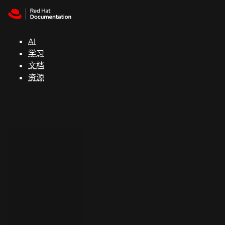
Skip to navigation
Skip to content
支
持
AI
学习
控制台
文档
（Console）
资源
开
发
人
员
开
始
试
用
联