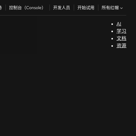
所有红帽
持
控制台（Console）
开发人员
开始试用
AI
支
学习
持
文档
资源
（
开
发
人
员
开
始
试
用