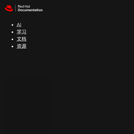
Skip to navigation
Skip to content
支
持
AI
学习
控制台
文档
（Console）
资源
开
发
人
员
开
始
试
用
联