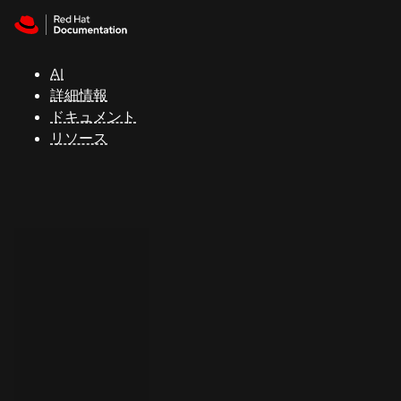
Skip to navigation
Skip to content
サ
ポ
ー
AI
ト
詳細情報
ドキュメント
リソース
コ
ン
ソ
ー
ル
開
発
者
ト
ラ