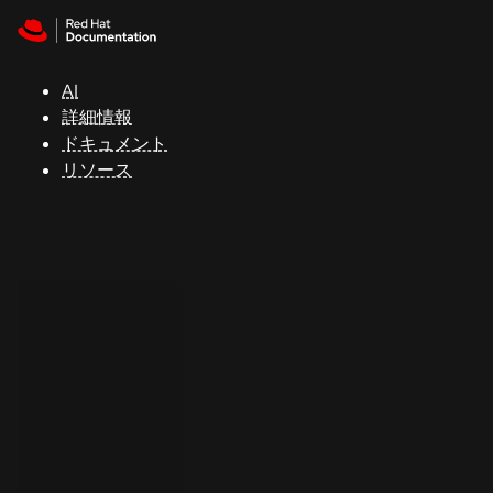
Skip to navigation
Skip to content
サ
ポ
ー
AI
ト
詳細情報
ドキュメント
リソース
コ
ン
ソ
ー
ル
開
発
者
ト
ラ