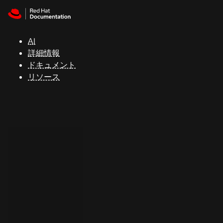
Skip to navigation
Skip to content
サ
ポ
ー
AI
ト
詳細情報
ドキュメント
リソース
コ
ン
ソ
ー
ル
開
発
者
ト
ラ