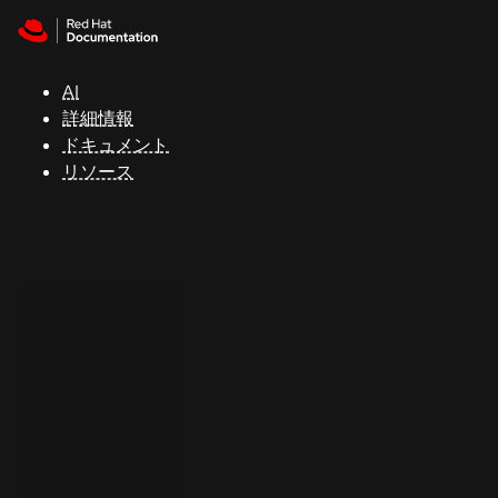
Skip to navigation
Skip to content
サ
ポ
ー
AI
ト
詳細情報
ドキュメント
リソース
コ
ン
ソ
ー
ル
開
発
者
ト
ラ