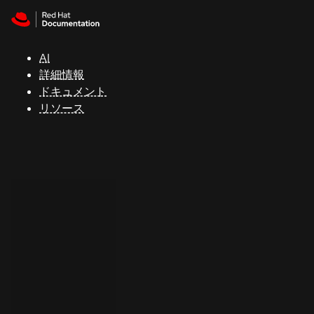
Skip to navigation
Skip to content
サ
ポ
ー
AI
ト
詳細情報
ドキュメント
リソース
コ
ン
ソ
ー
ル
開
発
者
ト
ラ