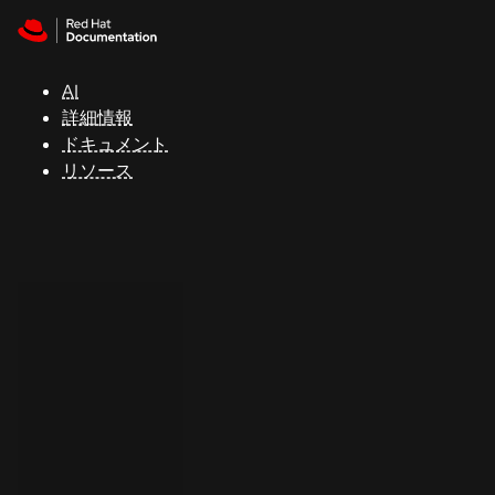
Skip to navigation
Skip to content
サ
ポ
ー
AI
ト
詳細情報
ドキュメント
リソース
コ
ン
ソ
ー
ル
開
発
者
ト
ラ