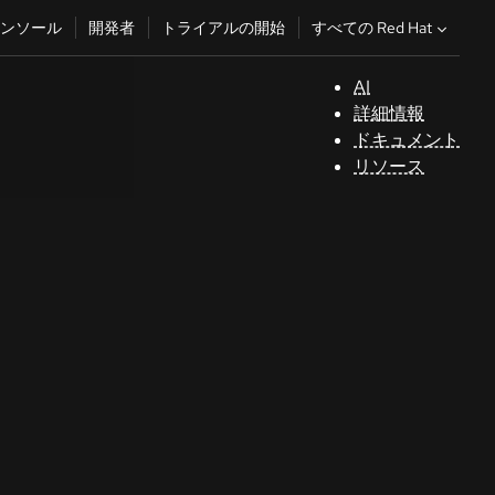
すべての Red Hat
ンソール
開発者
トライアルの開始
AI
サ
詳細情報
ポ
ドキュメント
ー
リソース
ト
コ
ン
ソ
ー
ル
開
発
者