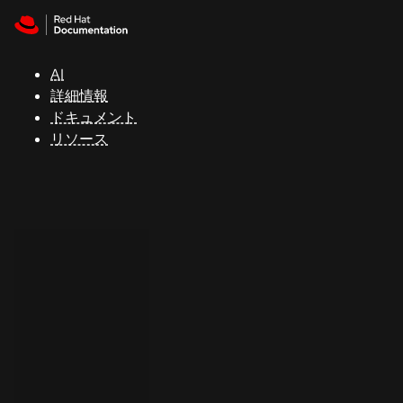
Skip to navigation
Skip to content
サ
ポ
ー
AI
ト
詳細情報
ドキュメント
リソース
コ
ン
ソ
ー
ル
開
発
者
ト
ラ