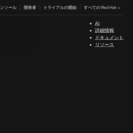
すべての Red Hat
ンソール
開発者
トライアルの開始
AI
サ
詳細情報
ポ
ドキュメント
ー
リソース
ト
コ
ン
ソ
ー
ル
開
発
者