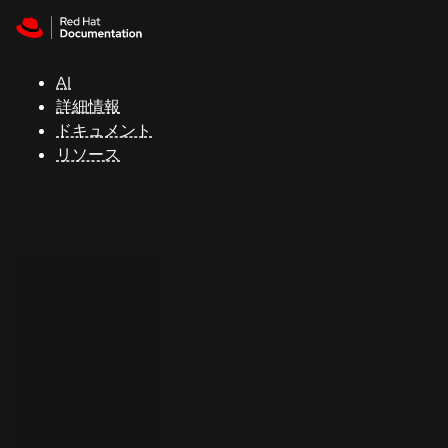
Skip to navigation
Skip to content
サ
ポ
ー
AI
ト
詳細情報
ドキュメント
リソース
コ
ン
ソ
ー
ル
開
発
者
ト
ラ