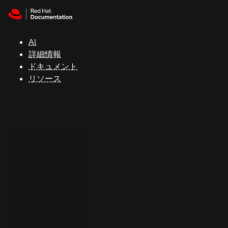
Skip to navigation
Skip to content
サ
ポ
ー
AI
ト
詳細情報
ドキュメント
リソース
コ
ン
ソ
ー
ル
開
発
者
ト
ラ