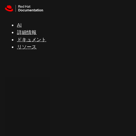
Skip to navigation
Skip to content
サ
ポ
ー
AI
ト
詳細情報
ドキュメント
リソース
コ
ン
ソ
ー
ル
開
発
者
ト
ラ