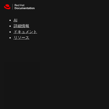
Skip to navigation
Skip to content
サ
ポ
ー
AI
ト
詳細情報
ドキュメント
リソース
コ
ン
ソ
ー
ル
開
発
者
ト
ラ