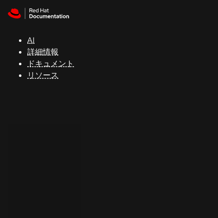
Skip to navigation
Skip to content
サ
ポ
ー
AI
ト
詳細情報
ドキュメント
リソース
コ
ン
ソ
ー
ル
開
発
者
ト
ラ