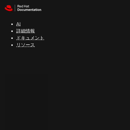
Skip to navigation
Skip to content
サ
ポ
ー
AI
ト
詳細情報
ドキュメント
リソース
コ
ン
ソ
ー
ル
開
発
者
ト
ラ