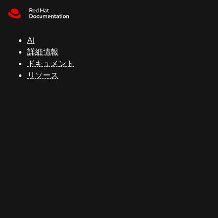
Skip to navigation
Skip to content
サ
ポ
ー
AI
ト
詳細情報
ドキュメント
リソース
コ
ン
ソ
ー
ル
開
発
者
ト
ラ