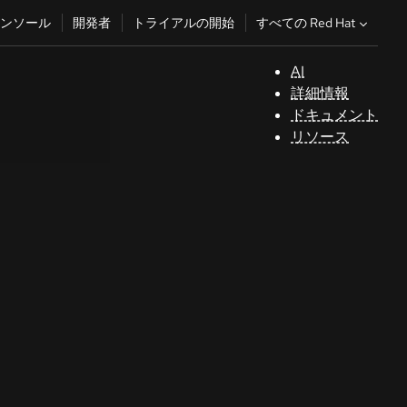
すべての Red Hat
ンソール
開発者
トライアルの開始
AI
サ
詳細情報
ポ
ドキュメント
ー
リソース
ト
コ
ン
ソ
ー
ル
開
発
者