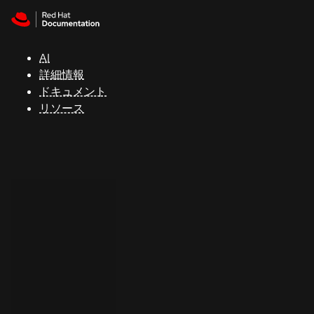
Skip to navigation
Skip to content
サ
ポ
ー
AI
ト
詳細情報
ドキュメント
リソース
コ
ン
ソ
ー
ル
開
発
者
ト
ラ