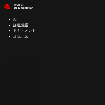
Skip to navigation
Skip to content
サ
ポ
ー
AI
ト
詳細情報
ドキュメント
リソース
コ
ン
ソ
ー
ル
開
発
者
ト
ラ