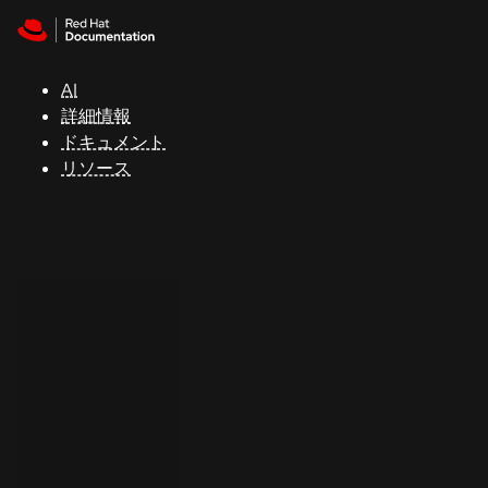
Skip to navigation
Skip to content
サ
ポ
ー
AI
ト
詳細情報
ドキュメント
リソース
コ
ン
ソ
ー
ル
開
発
者
ト
ラ