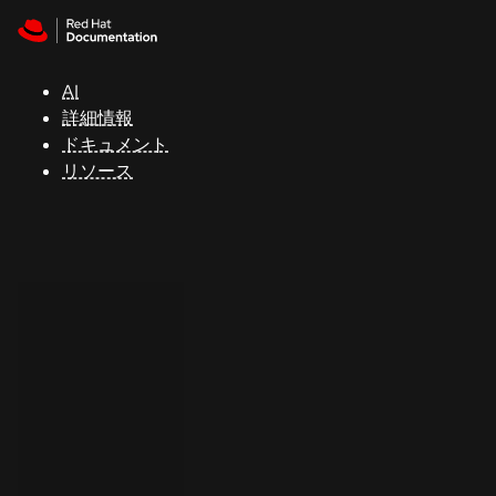
Skip to navigation
Skip to content
サ
ポ
ー
AI
ト
詳細情報
ドキュメント
リソース
コ
ン
ソ
ー
ル
開
発
者
ト
ラ