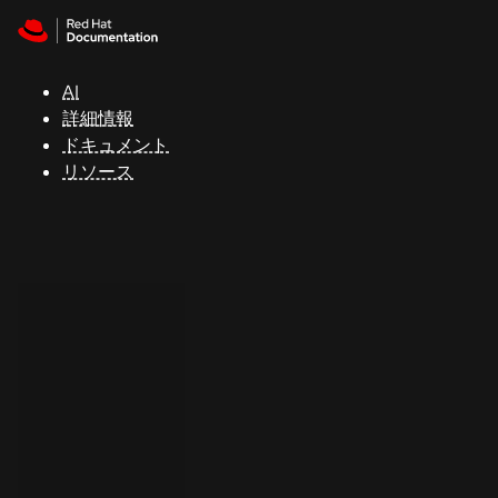
Skip to navigation
Skip to content
サ
ポ
ー
AI
ト
詳細情報
ドキュメント
リソース
コ
ン
ソ
ー
ル
開
発
者
ト
ラ