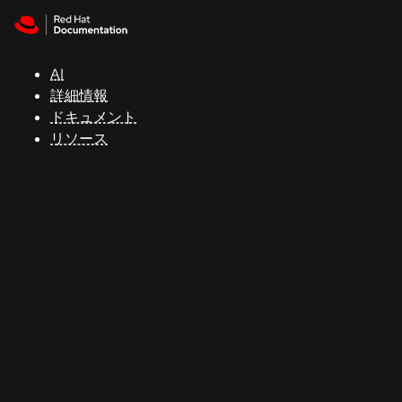
Skip to navigation
Skip to content
サ
ポ
ー
AI
ト
詳細情報
ドキュメント
リソース
コ
ン
ソ
ー
ル
開
発
者
ト
ラ