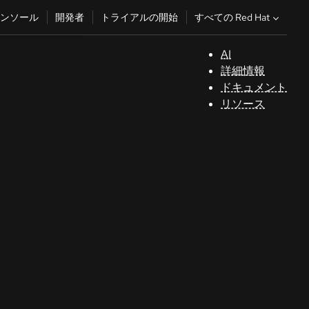
すべての Red Hat
ンソール
開発者
トライアルの開始
AI
サ
詳細情報
ポ
ドキュメント
ー
リソース
ト
コ
ン
ソ
ー
ル
開
発
者