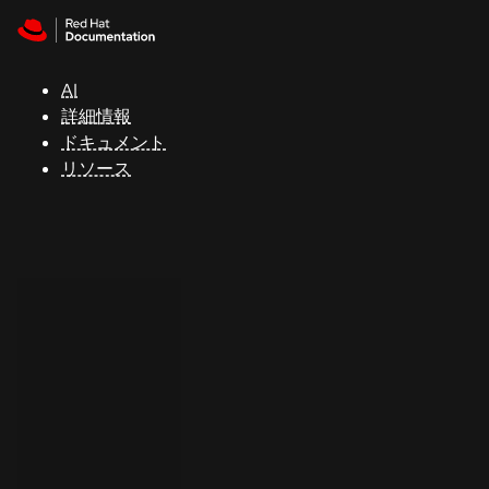
Skip to navigation
Skip to content
サ
ポ
ー
AI
ト
詳細情報
ドキュメント
リソース
コ
ン
ソ
ー
ル
開
発
者
ト
ラ