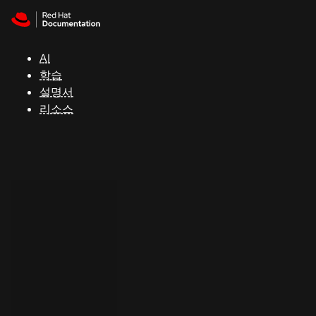
Skip to navigation
Skip to content
지
원
AI
학습
콘
설명서
솔
리소스
개
발
자
평
가
판
시
작
연