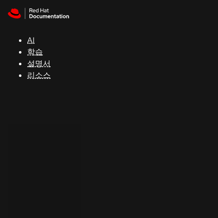
Skip to navigation
Skip to content
지
원
AI
학습
콘
설명서
솔
리소스
개
발
자
평
가
판
시
작
연