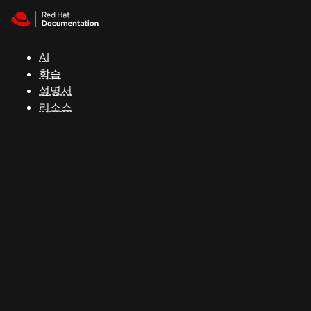
Skip to navigation
Skip to content
지
원
AI
학습
콘
설명서
솔
리소스
개
발
자
평
가
판
시
작
연