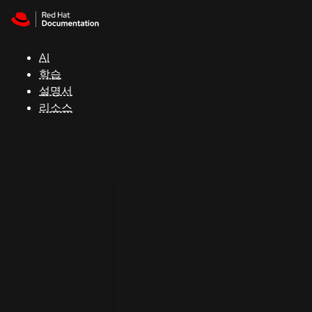
Skip to navigation
Skip to content
지
원
AI
학습
콘
설명서
솔
리소스
개
발
자
평
가
판
시
작
연