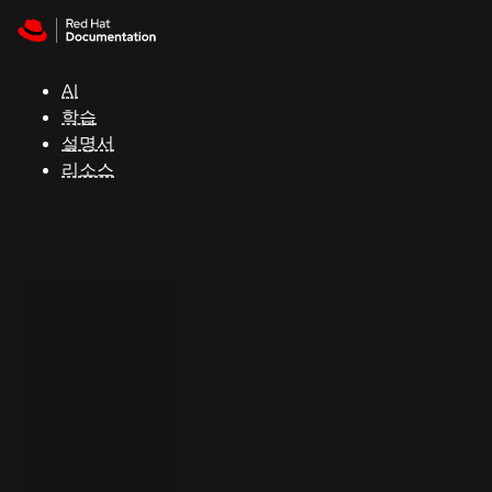
Skip to navigation
Skip to content
지
원
AI
학습
콘
설명서
솔
리소스
개
발
자
평
가
판
시
작
연