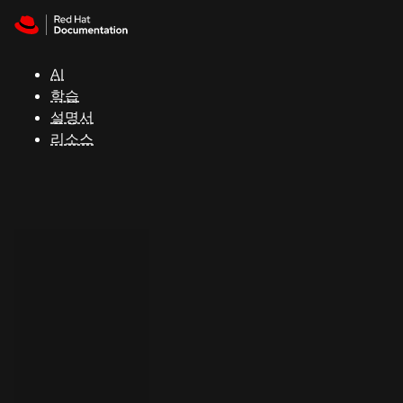
Skip to navigation
Skip to content
지
원
AI
학습
콘
설명서
솔
리소스
개
발
자
평
가
판
시
작
연