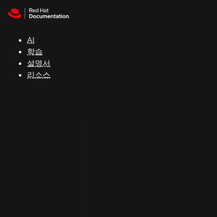
Skip to navigation
Skip to content
지
원
AI
학습
콘
설명서
솔
리소스
개
발
자
평
가
판
시
작
연