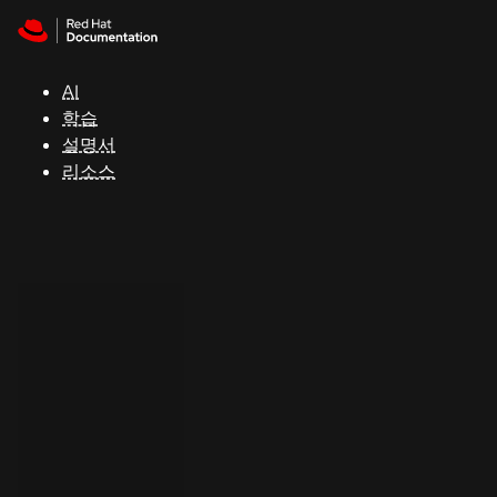
Skip to navigation
Skip to content
지
원
AI
학습
콘
설명서
솔
리소스
개
발
자
평
가
판
시
작
연