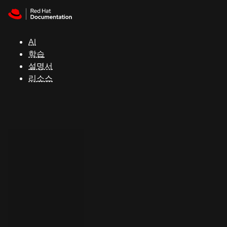
Skip to navigation
Skip to content
지
원
AI
학습
콘
설명서
솔
리소스
개
발
자
평
가
판
시
작
연