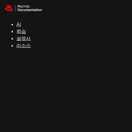
Skip to navigation
Skip to content
지
원
AI
학습
콘
설명서
솔
리소스
개
발
자
평
가
판
시
작
연