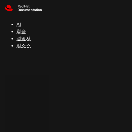
Skip to navigation
Skip to content
지
원
AI
학습
콘
설명서
솔
리소스
개
발
자
평
가
판
시
작
연