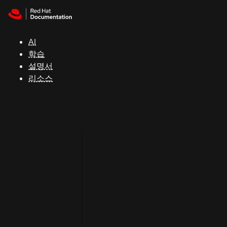
Skip to navigation
Skip to content
지
원
AI
학습
콘
설명서
솔
리소스
개
발
자
평
가
판
시
작
연